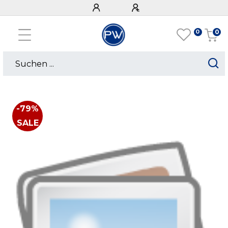
0
0
-79%
SALE