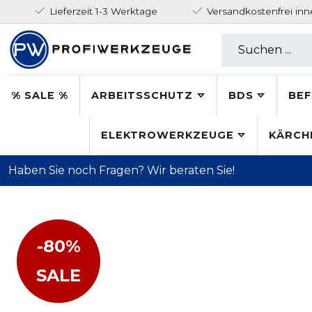
Lieferzeit 1-3 Werktage
Versandkostenfrei in
% SALE %
ARBEITSSCHUTZ
BDS
BEF
ELEKTROWERKZEUGE
KÄRCH
Haben Sie noch Fragen? Wir beraten Sie!
-80%
SALE