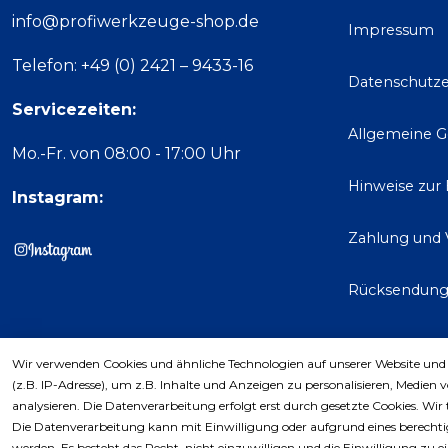
info@profiwerkzeuge-shop.de
Impressum
Telefon: +49 (0) 2421 – 9433-16
Datenschutze
Servicezeiten:
Allgemeine 
Mo.-Fr. von 08:00 - 17:00 Uhr
Hinweise zur
Instagram:
Zahlung und 
Rücksendun
Wir verwenden Cookies und ähnliche Technologien auf unserer Website und
Kaufver
(z.B. IP-Adresse), um z.B. Inhalte und Anzeigen zu personalisieren, Medien 
analysieren. Die Datenverarbeitung erfolgt erst durch gesetzte Cookies. Wir 
Die Datenverarbeitung kann mit Einwilligung oder aufgrund eines berechtig
werden. Es besteht das Recht, nicht einzuwilligen und die Einwilligung zu 