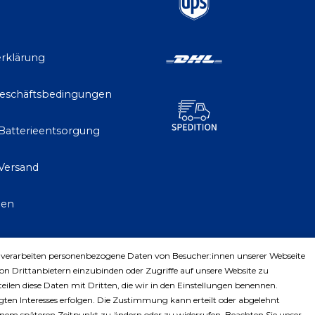
rklärung
Geschäftsbedingungen
 Batterieentsorgung
Versand
gen
 verarbeiten personenbezogene Daten von Besucher:innen unserer Webseite
trag widerrufen
von Drittanbietern einzubinden oder Zugriffe auf unsere Website zu
teilen diese Daten mit Dritten, die wir in den Einstellungen benennen.
ten Interesses erfolgen. Die Zustimmung kann erteilt oder abgelehnt
einem späteren Zeitpunkt zu ändern oder zu widerrufen. Beachten Sie unser