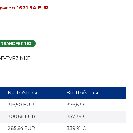
sparen 1671.94 EUR
ERSANDFERTIG
-E-TVP3 NKE
Netto/Stück
Brutto/Stück
316,50 EUR
376,63 €
300,66 EUR
357,79 €
285,64 EUR
339,91 €