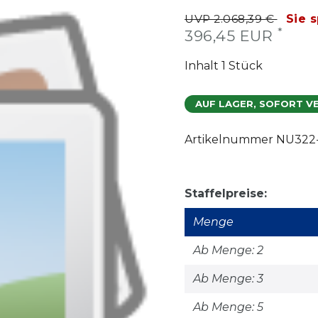
UVP 2.068,39 €
Sie 
*
396,45 EUR
Inhalt
1
Stück
AUF LAGER, SOFORT V
Artikelnummer
NU322
Staffelpreise:
Menge
Ab Menge: 2
Ab Menge: 3
Ab Menge: 5