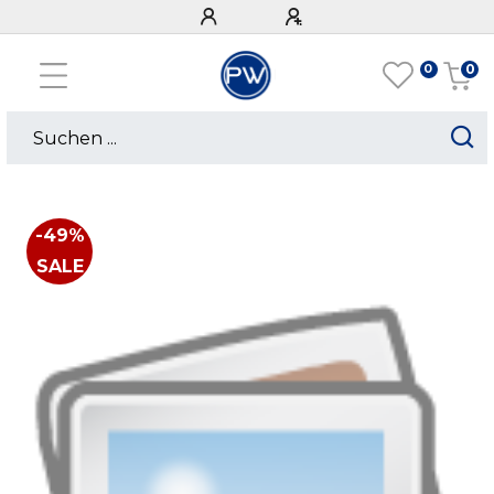
0
0
-49%
SALE