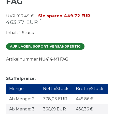
FAG
UVP 913,49 €
Sie sparen 449.72 EUR
*
463,77 EUR
Inhalt
1
Stück
AUF LAGER, SOFORT VERSANDFERTIG
Artikelnummer
NU414-M1 FAG
Staffelpreise:
Menge
Netto/Stück
Brutto/Stück
Ab Menge: 2
378,03 EUR
449,86 €
Ab Menge: 3
366,69 EUR
436,36 €