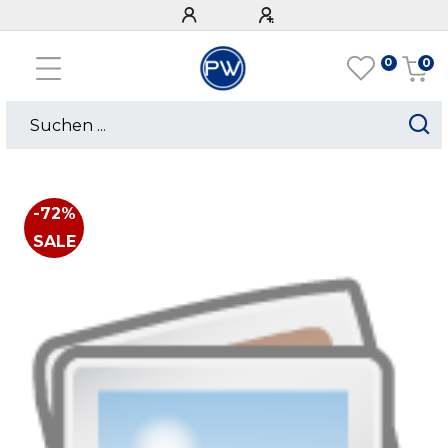
0
0
-72%
SALE