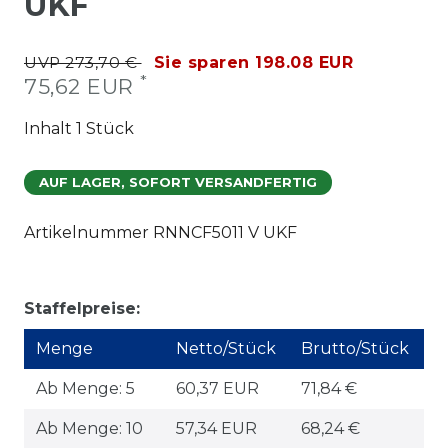
UKF
UVP 273,70 €
Sie sparen 198.08 EUR
*
75,62 EUR
Inhalt
1
Stück
AUF LAGER, SOFORT VERSANDFERTIG
Artikelnummer
RNNCF5011 V UKF
Staffelpreise:
Menge
Netto/Stück
Brutto/Stück
Ab Menge: 5
60,37 EUR
71,84 €
Ab Menge: 10
57,34 EUR
68,24 €