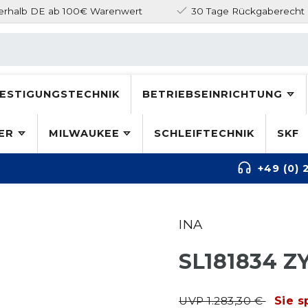
nerhalb DE ab 100€ Warenwert
30 Tage Rückgaberecht
ESTIGUNGSTECHNIK
BETRIEBSEINRICHTUNG
ER
MILWAUKEE
SCHLEIFTECHNIK
SKF
+49 (0) 
INA
SL181834 
UVP 1.283,30 €
Sie s