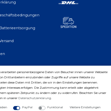
rklärung
Geschäftsbedingungen
 Batterieentsorgung
Versand
gen
 verarbeiten personenbezogene Daten von Besucher:innen unserer Webseite
trag widerrufen
von Drittanbietern einzubinden oder Zugriffe auf unsere Website zu
teilen diese Daten mit Dritten, die wir in den Einstellungen benennen.
ten Interesses erfolgen. Die Zustimmung kann erteilt oder abgelehnt
einem späteren Zeitpunkt zu ändern oder zu widerrufen. Beachten Sie unser
n in unserer
Daten­schutz­erklärung
.
edien
PayPal
Funktional
Weitere Einstellungen
ght © 2023 by Profiwerkzeuge-Shop. Alle Rechte vorbe