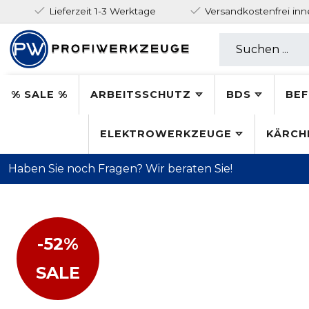
Lieferzeit 1-3 Werktage
Versandkostenfrei in
% SALE %
ARBEITSSCHUTZ
BDS
BEF
ELEKTROWERKZEUGE
KÄRCH
Haben Sie noch Fragen? Wir beraten Sie!
-52%
SALE