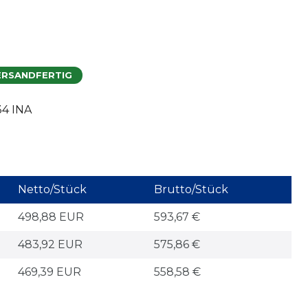
ERSANDFERTIG
34 INA
Netto/Stück
Brutto/Stück
498,88 EUR
593,67 €
483,92 EUR
575,86 €
469,39 EUR
558,58 €