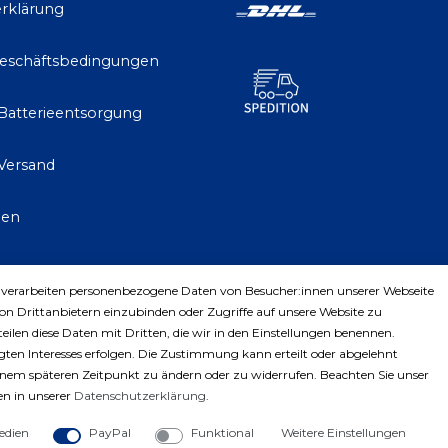
rklärung
Geschäftsbedingungen
 Batterieentsorgung
Versand
gen
 verarbeiten personenbezogene Daten von Besucher:innen unserer Webseite
trag widerrufen
von Drittanbietern einzubinden oder Zugriffe auf unsere Website zu
teilen diese Daten mit Dritten, die wir in den Einstellungen benennen.
ten Interesses erfolgen. Die Zustimmung kann erteilt oder abgelehnt
einem späteren Zeitpunkt zu ändern oder zu widerrufen. Beachten Sie unser
n in unserer
Daten­schutz­erklärung
.
edien
PayPal
Funktional
Weitere Einstellungen
ght © 2023 by Profiwerkzeuge-Shop. Alle Rechte vorbe