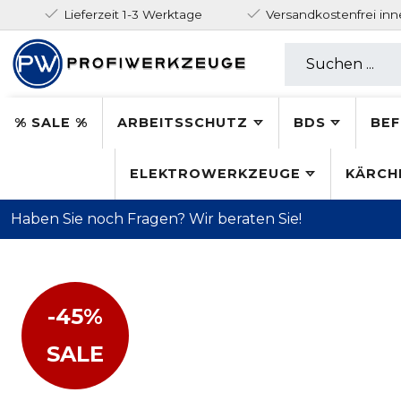
Lieferzeit 1-3 Werktage
Versandkostenfrei in
% SALE %
ARBEITSSCHUTZ
BDS
BEF
ELEKTROWERKZEUGE
KÄRCH
Haben Sie noch Fragen? Wir beraten Sie!
-45%
SALE