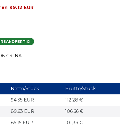
ren 99.12 EUR
ERSANDFERTIG
06-C3 INA
Netto/Stück
Brutto/Stück
94,35 EUR
112,28 €
89,63 EUR
106,66 €
85,15 EUR
101,33 €